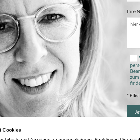
Ihre N
pers
Bean
zum 
find
* Pflic
t Cookies
Mein
 Inhalte und Anzeigen zu personalisieren, Funktionen für sozia