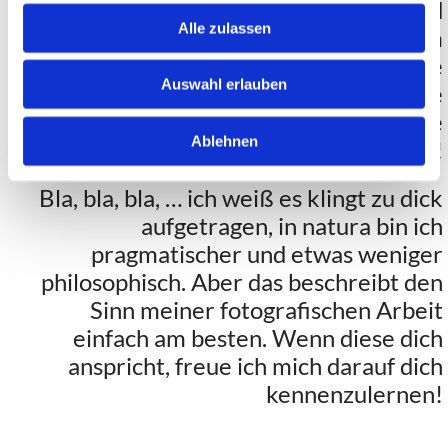
Augenblicken besteht, einzufangen und
Alle zulassen
zu teilen. Daraus entsteht in meinem
und deinem Leben eine kleine Hommage
Auswahl erlauben
an das Wichtigste, das diese
schnelllebige Welt zu bieten hat – die
Ablehnen
Liebe!
Bla, bla, bla, … ich weiß es klingt zu dick
aufgetragen, in natura bin ich
pragmatischer und etwas weniger
philosophisch. Aber das beschreibt den
Sinn meiner fotografischen Arbeit
einfach am besten. Wenn diese dich
anspricht, freue ich mich darauf dich
kennenzulernen!