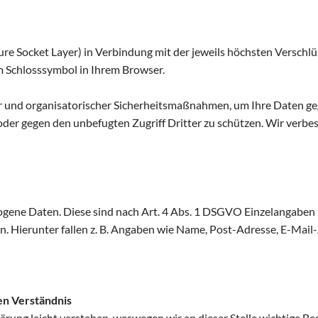
re Socket Layer) in Verbindung mit der jeweils höchsten Verschlü
m Schlosssymbol in Ihrem Browser.
r und organisatorischer Sicherheitsmaßnahmen, um Ihre Daten geg
 oder gegen den unbefugten Zugriff Dritter zu schützen. Wir ver
ne Daten. Diese sind nach Art. 4 Abs. 1 DSGVO Einzelangaben üb
 Hierunter fallen z. B. Angaben wie Name, Post-Adresse, E-Mail-
n Verständnis
lärung leicht verstehen, weswegen wir an dieser Stelle wichtige Be